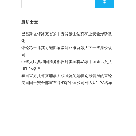
索
最新文章
巴基斯坦俾路支省的中资背景山达克矿业安全形势恶
化
评论称土耳其可能影响叙利亚维吾尔人下一代身份认
同
中华人民共和国商务部反对美国将43家中国企业列入
UFLPA名单
泰国官方批评柬埔寨人权状况问题特别报告员的言论
美国国土安全部宣布将43家中国公司列入UFLPA名单