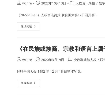
Post
Post
Post
wchre
2022年10月13日
人权资讯简报
/
战
author:
published:
category:
（2022-10-13）人权资讯简报:联合国大会12日召开会…
联
继续阅读
合
国
大
会
通
过
《在民族或族裔、宗教和语言上属
决
议
谴
责
Post
Post
Post
wchre
2020年3月19日
少数群族与人权
/
联
俄
author:
published:
category:
罗
斯
经联合国大会 1992 年 12 月 18 日第 47/13…
吞
并
乌
克
《在
继续阅读
兰
民
东
族
部
或
4
族
个
裔、
区
宗