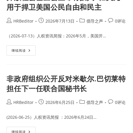
用于捍卫美国公民自由和民主
Post
Post
Post
Post
HRBeditor
2026年7月13日
倡导之声
0评论
author:
published:
category:
comments:
（2026-07-13）人权资讯简报：2026年5月，美国开…
开
继续阅读
放
社
会
基
金
会
非政府组织公开反对米歇尔.巴切莱特
宣
布
担任下一任联合国秘书长
将
投
入
3
Post
Post
Post
Post
HRBeditor
2026年6月25日
倡导之声
0评论
亿
author:
published:
category:
comments:
美
元
用
(2026-06-25）人权资讯简报 ：2026年6月24日…
于
捍
卫
非
继续阅读