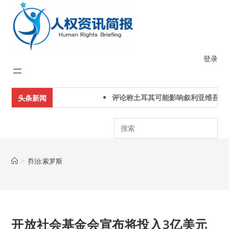
Skip
to
content
登录
评论称土耳其可能影响叙利亚维吾尔
头条新闻
Search
>
乔治.索罗斯
开放社会基金会宣布将投入3亿美元