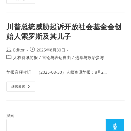
美
政
国
府
公
组
民
织
自
公
由
开
川普总统威胁起诉开放社会基金会创
和
反
民
对
主
始人索罗斯及其儿子
米
歇
尔.
巴
Post
Post
Editor
2025年8月30日
切
author:
published:
莱
Post
人权资讯简报
/
言论与表达自由
/
选举与政治参与
特
category:
担
任
简报音频收听： （2025-08-30）人权资讯简报：8月2…
下
一
任
联
川
继续阅读
合
普
国
总
秘
统
书
威
长
胁
起
诉
搜索
开
放
搜
社
索