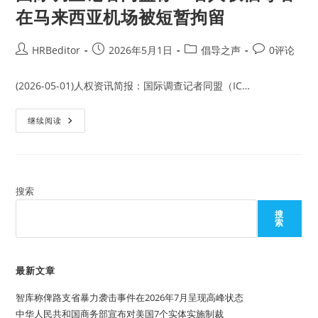
在马来西亚机场被短暂拘留
Post
Post
Post
Post
HRBeditor
2026年5月1日
倡导之声
0评论
author:
published:
category:
comments:
(2026-05-01)人权资讯简报：国际调查记者同盟（IC…
国
继续阅读
际
调
查
记
者
同
盟
搜索
称
一
搜
名
索
人
权
倡
导
者
最新文章
在
马
智库称俾路支省暴力袭击事件在2026年7月呈现高峰状态
来
西
中华人民共和国商务部宣布对美国7个实体实施制裁