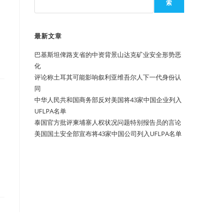
索
最新文章
巴基斯坦俾路支省的中资背景山达克矿业安全形势恶
化
评论称土耳其可能影响叙利亚维吾尔人下一代身份认
同
中华人民共和国商务部反对美国将43家中国企业列入
UFLPA名单
泰国官方批评柬埔寨人权状况问题特别报告员的言论
美国国土安全部宣布将43家中国公司列入UFLPA名单