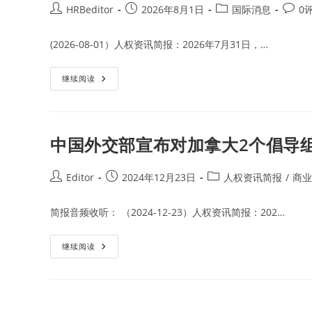
Post
Post
Post
Post
HRBeditor
2026年8月1日
国际消息
0
author:
published:
category:
comme
(2026-08-01）人权资讯简报：2026年7月31日，…
美
继续阅读
国
国
土
安
全
部
中国外交部宣布对加拿大2个倡导组
宣
布
将
43
Post
Post
Post
Editor
2024年12月23日
人权资讯简报
/
商业
家
author:
published:
category:
中
国
简报音频收听： （2024-12-23）人权资讯简报：202…
公
司
列
入
中
继续阅读
UFLPA
国
名
外
单
交
部
宣
布