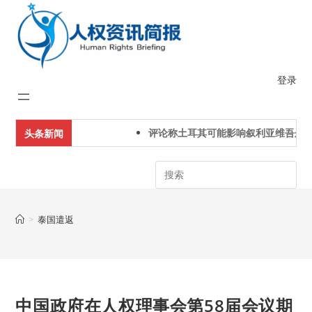
Skip
to
content
登录
评论称土耳其可能影响叙利亚维吾尔人
头条新闻
Search
>
泰国遣返
中国政府在人权理事会第58届会议期