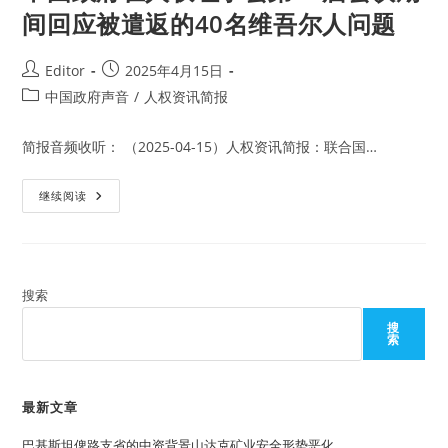
间回应被遣返的40名维吾尔人问题
Post
Post
Editor
2025年4月15日
author:
published:
Post
中国政府声音
/
人权资讯简报
category:
简报音频收听： （2025-04-15）人权资讯简报：联合国…
中
继续阅读
国
政
府
在
人
权
理
搜索
事
会
搜
第
索
58
届
会
议
期
最新文章
间
回
巴基斯坦俾路支省的中资背景山达克矿业安全形势恶化
应