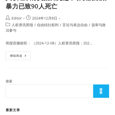
暴力已致90人死亡
Post
Post
Editor
2024年12月8日
author:
published:
Post
人权资讯简报
/
自由结社权利
/
言论与表达自由
/
选举与政
category:
治参与
简报音频收听： （2024-12-08）人权资讯简报：202…
人
继续阅读
权
组
织
称
莫
桑
比
搜索
克
选
搜
举
索
引
发
的
政
治
最新文章
暴