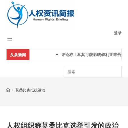
Skip
to
content
登录
评论称土耳其可能影响叙利亚维吾尔
头条新闻
Search
>
莫桑比克抵抗运动
人权组织称莫桑比克选举引发的政治