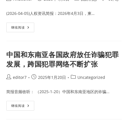
诈
author:
published:
category:
comments:
骗
网
络
(2026-04-05)人权资讯简报：2026年4月3日，柬…
200
多
亿
柬
继续阅读
泰
埔
铢
寨
资
通
金
过
《打
击
中国和东南亚各国政府放任诈骗犯罪
在
线
发展，跨国犯罪网络不断扩张
诈
骗
法
案》
Post
Post
Post
editor7
2025年1月20日
Uncategorized
加
author:
published:
category:
强
对
在
简报音频收听： （2025-1-20）中国和东南亚地区的诈骗…
线
诈
骗
中
继续阅读
的
国
司
和
法
东
打
南
击
亚