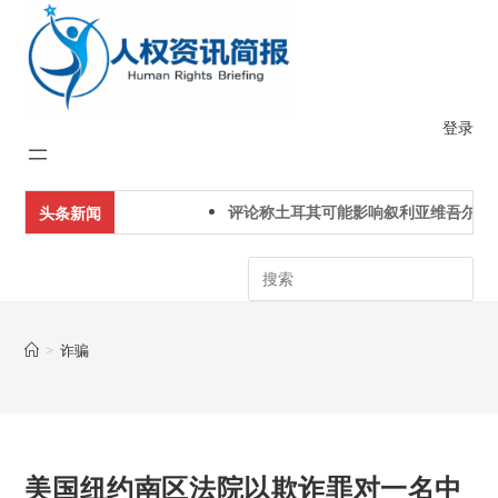
Skip
to
content
登录
评论称土耳其可能影响叙利亚维吾尔人
头条新闻
Search
>
诈骗
美国纽约南区法院以欺诈罪对一名中