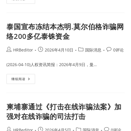
处
国
30
政
年
府
监
宣
禁
布
对
泰国宣布冻结本杰明.莫尔伯格诈骗网
柬
埔
络200多亿泰铢资金
寨
太
子
集
Post
Post
Post
Post
HRBeditor
2026年4月10日
国际消息
0评论
团
author:
published:
category:
comments:
关
联
个
(2026-04-10)人权资讯简报：2026年4月9日，曼…
人
和
公
泰
继续阅读
司
国
实
宣
施
布
新
冻
一
结
轮
本
柬埔寨通过《打击在线诈骗法案》加
制
杰
裁
明.
强对在线诈骗的司法打击
莫
尔
伯
格
Post
Post
Post
Post
HRBeditor
2026年4月5日
国际消息
0评论