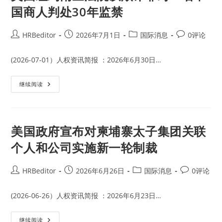
国商人判处30年监禁
Post
Post
Post
Post
HRBeditor
2026年7月1日
国际消息
0评论
author:
published:
category:
comments:
(2026-07-01）人权资讯简报 ：2026年6月30日…
美
继续阅读
国
纽
约
南
区
法
美国政府宣布对柬埔寨太子集团关联
院
以
个人和公司实施新一轮制裁
欺
诈
罪
对
Post
Post
Post
Post
HRBeditor
2026年6月26日
国际消息
0评论
一
author:
published:
category:
comments:
名
中
国
(2026-06-26）人权资讯简报 ：2026年6月23日…
商
人
判
美
继续阅读