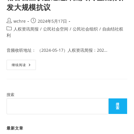
发大规模抗议
Post
Post
wchre
2024年5月17日
author:
published:
Post
人权资讯简报
/
公民社会空间
/
公民社会组织
/
自由结社权
category:
利
音频收听地址： （2024-05-17）人权资讯简报：202…
格
继续阅读
鲁
吉
亚
议
会
通
过
搜索
外
国
搜
人
索
代
理
法
案
引
最新文章
发