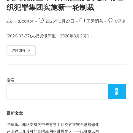
织犯罪集团实施新一轮制裁
Post
Post
Post
Post
HRBeditor
2026年3月27日
国际消息
0评论
author:
published:
category:
comments:
(2026-03-27)人权资讯简报：2026年3月26日，…
英
继续阅读
国
政
府
宣
布
对
东
搜索
南
亚
搜
涉
索
及
电
诈
有
组
最新文章
织
犯
巴基斯坦俾路支省的中资背景山达克矿业安全形势恶化
罪
集
评论称土耳其可能影响叙利亚维吾尔人下一代身份认同