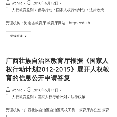
Post
Post
wchre
2016年6月12日
计
划
author:
published:
Post
人权教育监测
/
倡导行动
/
国家人权行动计划
/
法律政策
2012-
2015》
category:
的
评
受理机构：海南省教育厅 教育厅网站：http://edu.h…
估
报
告
海
继续阅读
的
南
意
省
见
教
育
厅
根
广西壮族自治区教育厅根据《国家人
据
《国
权行动计划2012-2015》展开人权教
家
人
育的信息公开申请答复
权
行
动
计
Post
Post
wchre
2016年5月11日
划
2012-
author:
published:
Post
人权教育监测
/
国家人权行动计划
/
法律政策
2015》
展
category:
开
人
受理机构：广西壮族自治区自治区高校工委、教育厅办公室 教育
权
教
厅…