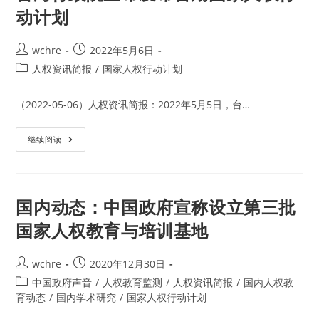
动计划
Post
Post
wchre
2022年5月6日
author:
published:
Post
人权资讯简报
/
国家人权行动计划
category:
（2022-05-06）人权资讯简报：2022年5月5日，台…
台
继续阅读
湾
行
政
院
宣
布
国内动态：中国政府宣称设立第三批
发
布
国家人权教育与培训基地
首
期
国
家
Post
Post
wchre
2020年12月30日
人
author:
published:
权
Post
中国政府声音
/
人权教育监测
/
人权资讯简报
/
国内人权教
行
category:
育动态
/
国内学术研究
/
国家人权行动计划
动
计
划