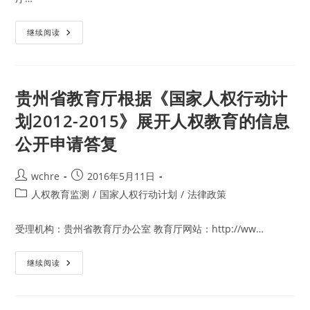
育
的
信
广
继续阅读
息
西
公
壮
开
族
申
自
请
治
答
区
贵州省教育厅根据《国家人权行动计
复
教
育
划2012-2015》展开人权教育的信息
厅
根
公开申请答复
据
《国
家
人
Post
Post
wchre
2016年5月11日
权
行
author:
published:
Post
人权教育监测
/
国家人权行动计划
/
法律政策
动
计
category:
划
2012-
受理机构：贵州省教育厅办公室 教育厅网站：http://ww…
2015》
展
开
贵
继续阅读
人
州
权
省
教
教
育
育
的