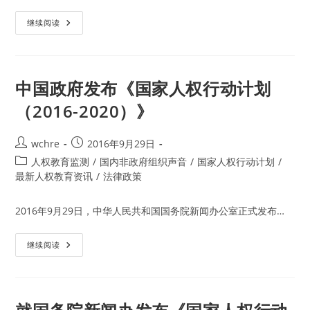
《残
继续阅读
疾
人
权
利
公
约》
中国政府发布《国家人权行动计划
第
24
（2016-2020）》
条
教
育
权
Post
Post
wchre
2016年9月29日
利
author:
published:
的
Post
人权教育监测
/
国内非政府组织声音
/
国家人权行动计划
/
观
category:
最新人权教育资讯
/
法律政策
察：
中
华
人
2016年9月29日，中华人民共和国国务院新闻办公室正式发布…
民
共
和
中
国
继续阅读
国
3
政
期
府
国
发
家
布
人
《国
权