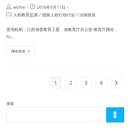
人
Post
Post
wchre
2016年5月11日
权
行
author:
published:
Post
人权教育监测
/
国家人权行动计划
/
法律政策
动
计
category:
划
2012-
受理机构：江西省委教育工委、省教育厅办公室 教育厅网站：
2015》
展
ht…
开
人
权
江
继续阅读
教
西
育
省
的
教
信
育
息
厅
公
根
开
据
申
1
2
3
4
Go to t
《国
请
家
答
人
复
权
行
搜索
动
计
划
搜
2012-
索
2015》
展
开