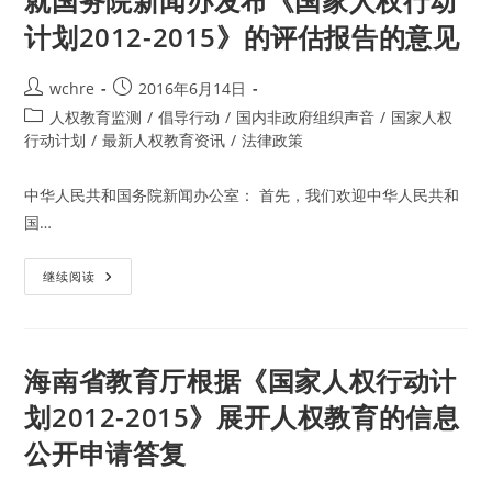
就国务院新闻办发布《国家人权行动
家
行
人
动
计划2012-2015》的评估报告的意见
权
计
行
划
动
中
计
有
Post
Post
wchre
2016年6月14日
划
关
author:
published:
（2016-
残
Post
人权教育监测
/
倡导行动
/
国内非政府组织声音
/
国家人权
2020）》
疾
category:
行动计划
/
最新人权教育资讯
/
法律政策
人
权
利
的
中华人民共和国务院新闻办公室： 首先，我们欢迎中华人民共和
内
容
国…
比
较
就
继续阅读
国
务
院
新
闻
办
海南省教育厅根据《国家人权行动计
发
布
划2012-2015》展开人权教育的信息
《国
家
公开申请答复
人
权
行
动