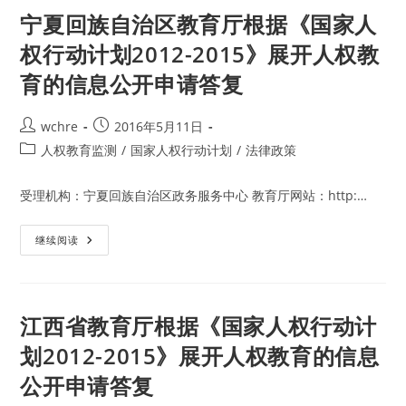
厅
信
根
息
宁夏回族自治区教育厅根据《国家人
据
公
《国
开
权行动计划2012-2015》展开人权教
家
申
人
请
育的信息公开申请答复
权
答
行
复
动
计
Post
Post
wchre
2016年5月11日
划
2012-
author:
published:
Post
人权教育监测
/
国家人权行动计划
/
法律政策
2015》
展
category:
开
人
受理机构：宁夏回族自治区政务服务中心 教育厅网站：http:…
权
教
育
宁
继续阅读
的
夏
信
回
息
族
公
自
开
治
申
区
请
江西省教育厅根据《国家人权行动计
教
答
育
复
划2012-2015》展开人权教育的信息
厅
根
公开申请答复
据
《国
家