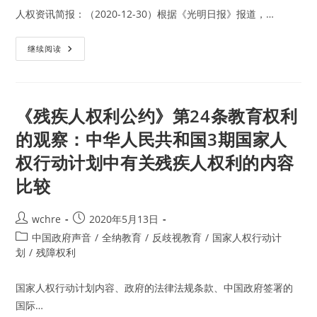
人权资讯简报：（2020-12-30）根据《光明日报》报道，…
国
继续阅读
内
动
态：
中
国
政
《残疾人权利公约》第24条教育权利
府
宣
的观察：中华人民共和国3期国家人
称
设
权行动计划中有关残疾人权利的内容
立
第
三
比较
批
国
家
人
Post
Post
wchre
2020年5月13日
权
author:
published:
Post
教
中国政府声音
/
全纳教育
/
反歧视教育
/
国家人权行动计
育
category:
划
/
残障权利
与
培
训
基
国家人权行动计划内容、政府的法律法规条款、中国政府签署的
地
国际…