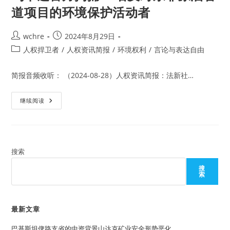
道项目的环境保护活动者
Post
Post
wchre
2024年8月29日
author:
published:
Post
人权捍卫者
/
人权资讯简报
/
环境权利
/
言论与表达自由
category:
简报音频收听： （2024-08-28）人权资讯简报：法新社…
乌
继续阅读
干
达
警
方
拘
捕
21
搜索
名
反
搜
对
索
东
非
原
油
管
最新文章
道
项
巴基斯坦俾路支省的中资背景山达克矿业安全形势恶化
目