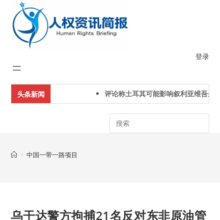
Skip
to
content
登录
评论称土耳其可能影响叙利亚维吾尔人
头条新闻
Search
>
中国一带一路项目
乌干达警方拘捕21名反对东非原油管