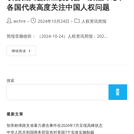
各国代表高度关注中国人权问题
Post
Post
Post
wchre
2024年10月24日
人权资讯简报
author:
published:
category:
简报音频收听： （2024-10-24）人权资讯简报：202…
联
继续阅读
合
国
大
会
第
三
委
搜索
员
会
搜
一
索
般
性
辩
论
中
最新文章
各
国
智库称俾路支省暴力袭击事件在2026年7月呈现高峰状态
代
表
中华人民共和国商务部宣布对美国7个实体实施制裁