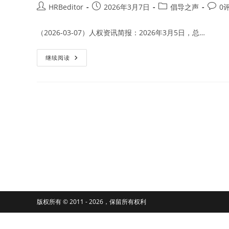
Post
Post
Post
Post
HRBeditor
2026年3月7日
倡导之声
0
author:
published:
category:
comme
（2026-03-07）人权资讯简报：2026年3月5日，总…
国
继续阅读
际
社
会
对
江
苏
女
性
人
权
捍
卫
者
杨
丽
一
案
表
达
关
版权所有 © 2011 - 2026，保留所有权利
切