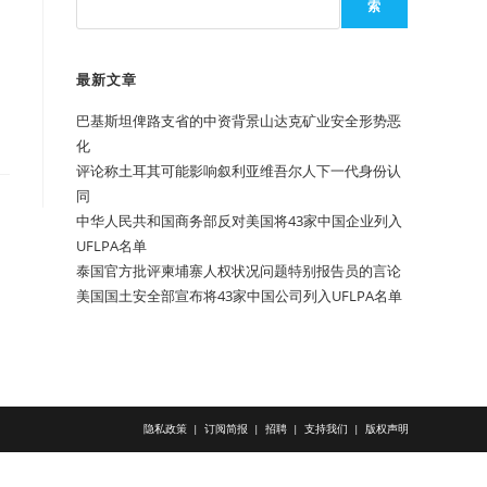
索
最新文章
巴基斯坦俾路支省的中资背景山达克矿业安全形势恶
化
评论称土耳其可能影响叙利亚维吾尔人下一代身份认
同
中华人民共和国商务部反对美国将43家中国企业列入
UFLPA名单
泰国官方批评柬埔寨人权状况问题特别报告员的言论
美国国土安全部宣布将43家中国公司列入UFLPA名单
隐私政策
订阅简报
招聘
支持我们
版权声明