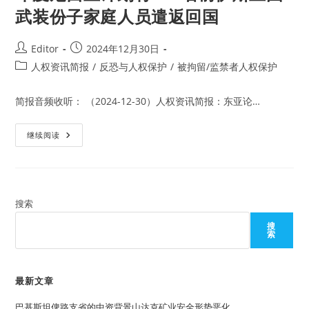
武装份子家庭人员遣返回国
Post
Post
Editor
2024年12月30日
author:
published:
Post
人权资讯简报
/
反恐与人权保护
/
被拘留/监禁者人权保护
category:
简报音频收听： （2024-12-30）人权资讯简报：东亚论…
印
继续阅读
度
尼
西
亚
计
划
将
搜索
375
名
搜
前
索
伊
斯
兰
国
武
最新文章
装
份
巴基斯坦俾路支省的中资背景山达克矿业安全形势恶化
子