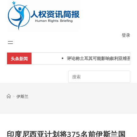
Skip
to
content
登录
评论称土耳其可能影响叙利亚维吾尔
头条新闻
Search
>
伊斯兰
印度尼西亚计划将375名前伊斯兰国