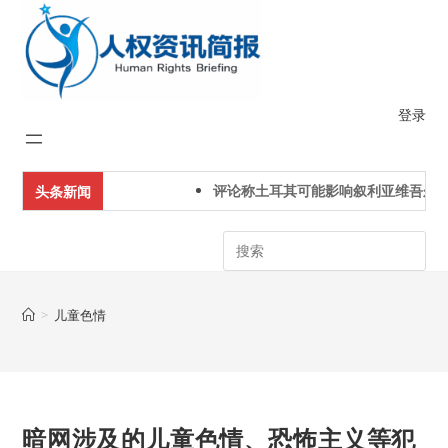
Skip
to
content
登录
评论称土耳其可能影响叙利亚维吾尔人
头条新闻
Search
>
儿童色情
暗网涉及的儿童色情、恐怖主义等犯