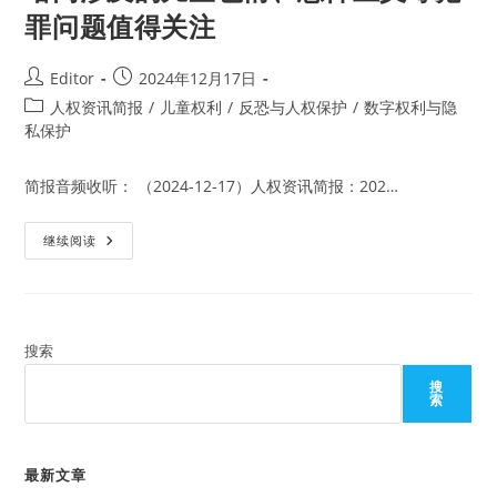
罪问题值得关注
Post
Post
Editor
2024年12月17日
author:
published:
Post
人权资讯简报
/
儿童权利
/
反恐与人权保护
/
数字权利与隐
category:
私保护
简报音频收听： （2024-12-17）人权资讯简报：202…
暗
继续阅读
网
涉
及
的
儿
童
色
搜索
情、
恐
搜
怖
索
主
义
等
犯
罪
最新文章
问