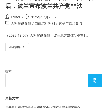
后，波兰宣布波兰共产党非法
Post
Post
Editor
2025年12月7日
author:
published:
Post
人权资讯简报
/
自由结社权利
/
选举与政治参与
category:
（2025-12-07）人权资讯简报：波兰地方媒体NFP在1…
在
继续阅读
乌
克
兰、
捷
克
禁
止
搜索
共
产
搜
主
索
义
宣
传
后，
波
最新文章
兰
宣
巴基斯坦俾路支省的中资背景山达克矿业安全形势恶化
布