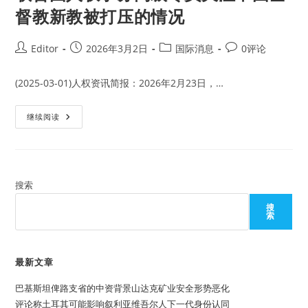
督教新教被打压的情况
Post
Post
Post
Post
Editor
2026年3月2日
国际消息
0评论
author:
published:
category:
comments:
(2025-03-01)人权资讯简报：2026年2月23日，…
联
继续阅读
合
国
人
权
事
务
高
搜索
级
专
搜
员
索
关
注
中
国
基
最新文章
督
教
巴基斯坦俾路支省的中资背景山达克矿业安全形势恶化
新
教
评论称土耳其可能影响叙利亚维吾尔人下一代身份认同