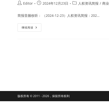
Post
Post
Post
Editor
2024年12月23日
人权资讯简报
/
商业
author:
published:
category:
简报音频收听： （2024-12-23）人权资讯简报：202…
中
继续阅读
国
外
交
部
宣
布
对
加
拿
大
2
个
倡
导
组
织
涉
及
的
20
版权所有 © 2011 - 2026，保留所有权利
人
进
行