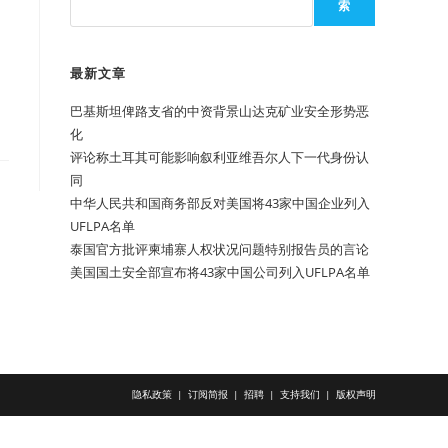
索
最新文章
巴基斯坦俾路支省的中资背景山达克矿业安全形势恶
化
评论称土耳其可能影响叙利亚维吾尔人下一代身份认
同
中华人民共和国商务部反对美国将43家中国企业列入
UFLPA名单
泰国官方批评柬埔寨人权状况问题特别报告员的言论
美国国土安全部宣布将43家中国公司列入UFLPA名单
隐私政策
订阅简报
招聘
支持我们
版权声明