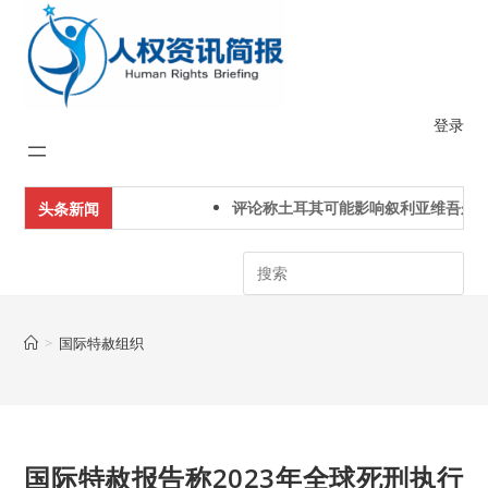
Skip
to
content
登录
评论称土耳其可能影响叙利亚维吾尔人
头条新闻
Search
>
国际特赦组织
国际特赦报告称2023年全球死刑执行