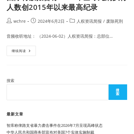
人数创2015年以来最高纪录
Post
Post
Post
wchre
2024年6月2日
人权资讯简报
/
废除死刑
author:
published:
category:
音频收听地址： （2024-06-02）人权资讯简报：总部位…
国
继续阅读
际
特
赦
报
告
称
2023
搜索
年
全
搜
球
索
死
刑
执
行
人
最新文章
数
创
智库称俾路支省暴力袭击事件在2026年7月呈现高峰状态
2015
年
中华人民共和国商务部宣布对美国7个实体实施制裁