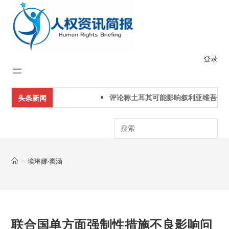
Skip
to
content
登录
评论称土耳其可能影响叙利亚维吾尔
头条新闻
Search
>
埃琳娜·窦涵
联合国单方面强制性措施不良影响问