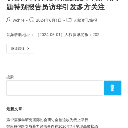
题特别报告员访华引发多方关注
Post
Post
Post
wchre
2024年6月1日
人权资讯简报
author:
published:
category:
音频收听地址： （2024-06-01）人权资讯简报：202…
联
继续阅读
合
国
单
方
面
强
制
搜索
性
措
搜
施
索
不
良
影
响
问
最新文章
题
特
第17届藏学研究国际协会研讨会被迫改为线上举行
别
报
智库称俾路支省暴力袭击事件在2026年7月呈现高峰状态