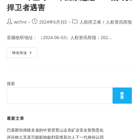
捍卫者遇害
Post
Post
Post
wchre
2024年6月3日
人权捍卫者
/
人权资讯简报
author:
published:
category:
音频收听地址： （2024-06-03）人权资讯简报：202…
2023
继续阅读
年
全
球
28
个
国
家
搜索
超
过
搜
300
索
名
人
权
捍
卫
最新文章
者
遇
巴基斯坦俾路支省的中资背景山达克矿业安全形势恶化
害
评论称土耳其可能影响叙利亚维吾尔人下一代身份认同