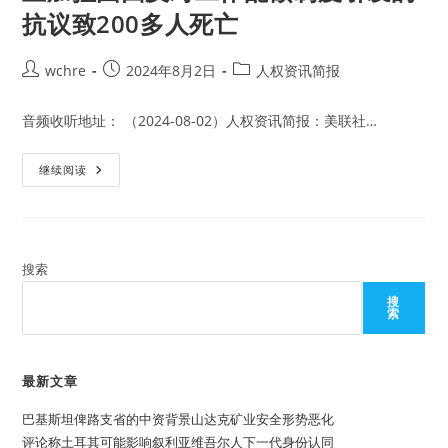
抗议致200多人死亡
Post
Post
Post
wchre
2024年8月2日
人权资讯简报
author:
published:
category:
音频收听地址： （2024-08-02）人权资讯简报：美联社…
孟
继续阅读
加
拉
国
因
反
对
工
搜索
作
配
搜
额
索
制
度
引
发
的
最新文章
抗
议
巴基斯坦俾路支省的中资背景山达克矿业安全形势恶化
致
200
评论称土耳其可能影响叙利亚维吾尔人下一代身份认同