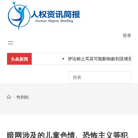
Skip
to
content
登录
评论称土耳其可能影响叙利亚维吾尔
头条新闻
Search
>
性剥削
暗网涉及的儿童色情、恐怖主义等犯