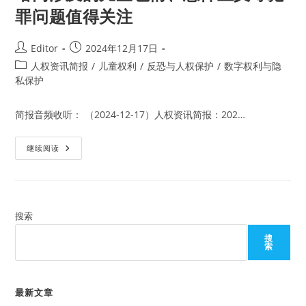
罪问题值得关注
Post
Post
Editor
2024年12月17日
author:
published:
Post
人权资讯简报
/
儿童权利
/
反恐与人权保护
/
数字权利与隐
category:
私保护
简报音频收听： （2024-12-17）人权资讯简报：202…
暗
继续阅读
网
涉
及
的
儿
童
色
搜索
情、
恐
搜
怖
索
主
义
等
犯
罪
最新文章
问