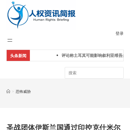
Skip
to
content
登录
评论称土耳其可能影响叙利亚维吾尔人
头条新闻
Search
>
恐怖威胁
圣战团体伊斯兰国通过印控克什米尔