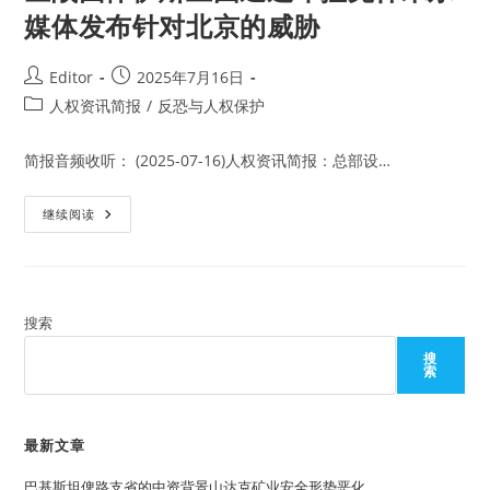
媒体发布针对北京的威胁
Post
Post
Editor
2025年7月16日
author:
published:
Post
人权资讯简报
/
反恐与人权保护
category:
简报音频收听： (2025-07-16)人权资讯简报：总部设…
圣
继续阅读
战
团
体
伊
斯
兰
国
搜索
通
过
搜
印
索
控
克
什
米
尔
最新文章
媒
体
巴基斯坦俾路支省的中资背景山达克矿业安全形势恶化
发