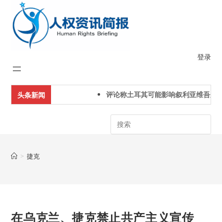
Skip
to
content
登录
评论称土耳其可能影响叙利亚维吾尔人
头条新闻
Search
>
捷克
在乌克兰、捷克禁止共产主义宣传