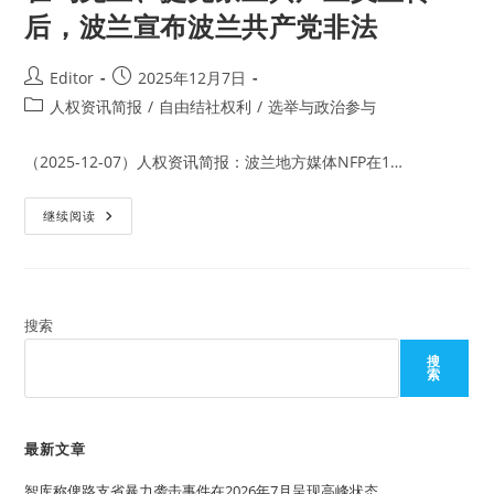
后，波兰宣布波兰共产党非法
Post
Post
Editor
2025年12月7日
author:
published:
Post
人权资讯简报
/
自由结社权利
/
选举与政治参与
category:
（2025-12-07）人权资讯简报：波兰地方媒体NFP在1…
在
继续阅读
乌
克
兰、
捷
克
禁
止
搜索
共
产
搜
主
索
义
宣
传
后，
波
最新文章
兰
宣
智库称俾路支省暴力袭击事件在2026年7月呈现高峰状态
布