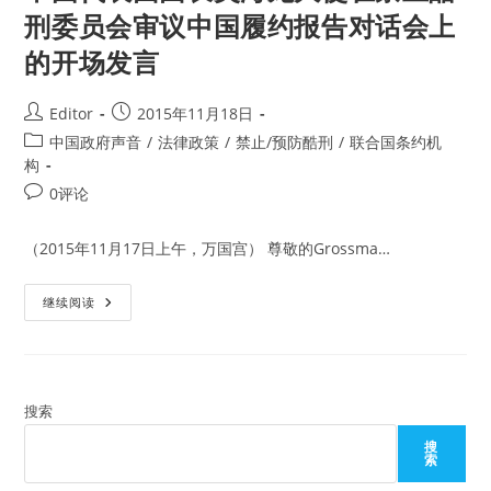
刑委员会审议中国履约报告对话会上
的开场发言
Post
Post
Editor
2015年11月18日
author:
published:
Post
中国政府声音
/
法律政策
/
禁止/预防酷刑
/
联合国条约机
category:
构
Post
0评论
comments:
（2015年11月17日上午，万国宫） 尊敬的Grossma…
中
继续阅读
国
代
表
团
团
长
吴
搜索
海
龙
搜
大
索
使
在