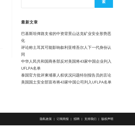
索
最新文章
巴基斯坦俾路支省的中资背景山达克矿业安全形势恶
化
评论称土耳其可能影响叙利亚维吾尔人下一代身份认
同
中华人民共和国商务部反对美国将43家中国企业列入
UFLPA名单
泰国官方批评柬埔寨人权状况问题特别报告员的言论
美国国土安全部宣布将43家中国公司列入UFLPA名单
隐私政策
订阅简报
招聘
支持我们
版权声明