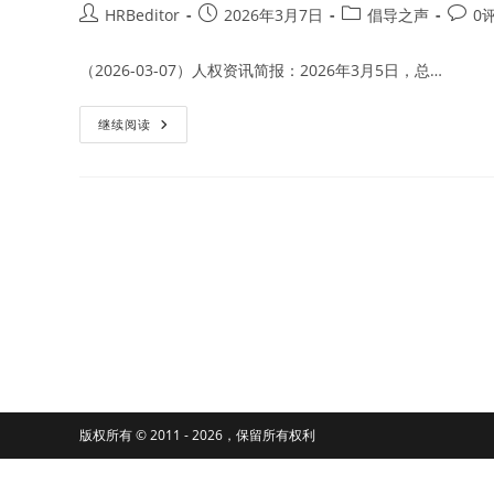
Post
Post
Post
Post
HRBeditor
2026年3月7日
倡导之声
0
author:
published:
category:
comme
（2026-03-07）人权资讯简报：2026年3月5日，总…
国
继续阅读
际
社
会
对
江
苏
女
性
人
权
捍
卫
者
杨
丽
一
案
表
达
关
版权所有 © 2011 - 2026，保留所有权利
切