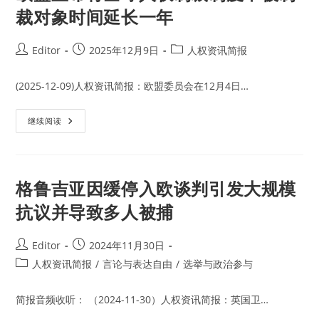
裁对象时间延长一年
Post
Post
Post
Editor
2025年12月9日
人权资讯简报
author:
published:
category:
(2025-12-09)人权资讯简报：欧盟委员会在12月4日…
欧
继续阅读
盟
宣
布
将
全
球
格鲁吉亚因缓停入欧谈判引发大规模
人
权
抗议并导致多人被捕
制
裁
制
度
Post
Post
Editor
2024年11月30日
中
author:
published:
被
Post
人权资讯简报
/
言论与表达自由
/
选举与政治参与
制
category:
裁
对
简报音频收听： （2024-11-30）人权资讯简报：英国卫…
象
时