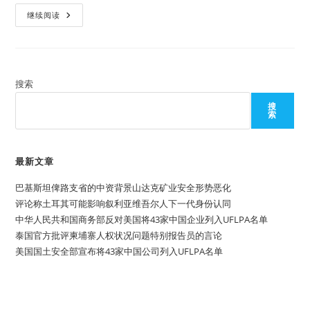
间
延
格
继续阅读
长
鲁
一
吉
年
亚
因
缓
停
入
搜索
欧
谈
搜
判
索
引
发
大
规
模
最新文章
抗
议
巴基斯坦俾路支省的中资背景山达克矿业安全形势恶化
并
导
评论称土耳其可能影响叙利亚维吾尔人下一代身份认同
致
多
中华人民共和国商务部反对美国将43家中国企业列入UFLPA名单
人
泰国官方批评柬埔寨人权状况问题特别报告员的言论
被
捕
美国国土安全部宣布将43家中国公司列入UFLPA名单