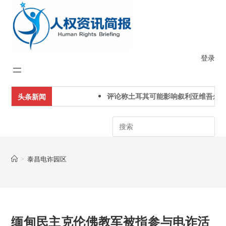
Skip
to
content
登录
评论称土耳其可能影响叙利亚维吾尔人
头条新闻
Search
>
泰昌电诈园区
缅甸民主克伦佛教军被指参与电诈活