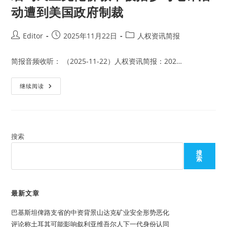
动遭到美国政府制裁
Post
Post
Post
Editor
2025年11月22日
人权资讯简报
author:
published:
category:
简报音频收听： （2025-11-22）人权资讯简报：202…
缅
继续阅读
甸
民
主
克
伦
佛
教
搜索
军
被
搜
指
索
参
与
电
诈
活
最新文章
动
遭
巴基斯坦俾路支省的中资背景山达克矿业安全形势恶化
到
美
评论称土耳其可能影响叙利亚维吾尔人下一代身份认同