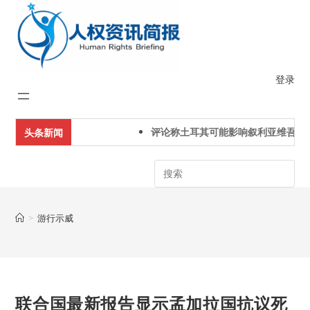
Skip
to
content
登录
评论称土耳其可能影响叙利亚维吾尔
头条新闻
Search
>
游行示威
联合国最新报告显示孟加拉国抗议死