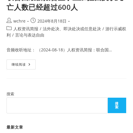
亡人数已经超过600人
Post
Post
wchre
2024年8月18日
author:
published:
Post
人权资讯简报
/
法外处决、即决处决或任意处决
/
游行示威权
category:
利
/
言论与表达自由
音频收听地址： （2024-08-18）人权资讯简报：联合国…
联
继续阅读
合
国
最
新
报
告
显
搜索
示
孟
搜
加
索
拉
国
抗
议
死
最新文章
亡