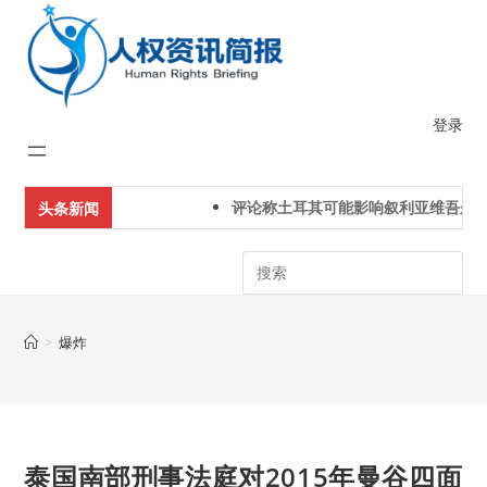
Skip
to
content
登录
评论称土耳其可能影响叙利亚维吾尔人
头条新闻
Search
>
爆炸
泰国南部刑事法庭对2015年曼谷四面