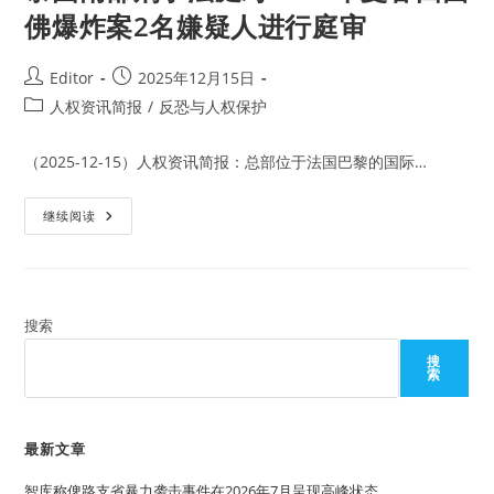
佛爆炸案2名嫌疑人进行庭审
Post
Post
Editor
2025年12月15日
author:
published:
Post
人权资讯简报
/
反恐与人权保护
category:
（2025-12-15）人权资讯简报：总部位于法国巴黎的国际…
泰
继续阅读
国
南
部
刑
事
法
庭
搜索
对
2015
搜
年
索
曼
谷
四
面
佛
最新文章
爆
炸
智库称俾路支省暴力袭击事件在2026年7月呈现高峰状态
案