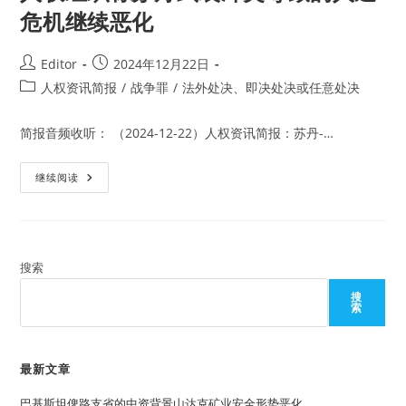
危机继续恶化
Post
Post
Editor
2024年12月22日
author:
published:
Post
人权资讯简报
/
战争罪
/
法外处决、即决处决或任意处决
category:
简报音频收听： （2024-12-22）人权资讯简报：苏丹-…
人
继续阅读
权
组
织
称
苏
丹
武
搜索
装
冲
搜
突
索
导
致
的
人
道
最新文章
危
机
巴基斯坦俾路支省的中资背景山达克矿业安全形势恶化
继