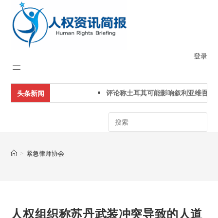
Skip
to
content
登录
评论称土耳其可能影响叙利亚维吾尔
头条新闻
Search
>
紧急律师协会
人权组织称苏丹武装冲突导致的人道