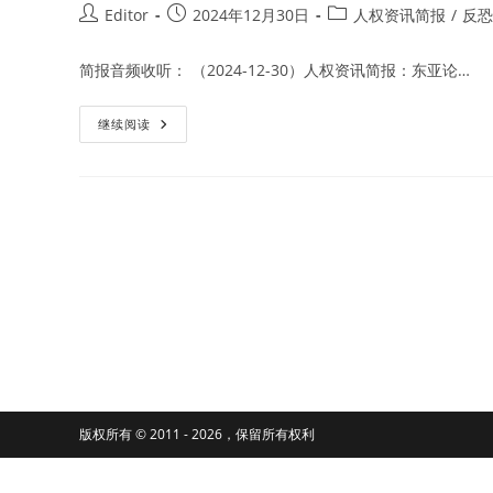
Post
Post
Post
Editor
2024年12月30日
人权资讯简报
/
反恐
author:
published:
category:
简报音频收听： （2024-12-30）人权资讯简报：东亚论…
印
继续阅读
度
尼
西
亚
计
划
将
375
名
前
伊
斯
兰
国
武
装
份
子
家
庭
版权所有 © 2011 - 2026，保留所有权利
人
员
遣