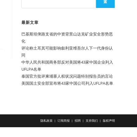
索
最新文章
巴基斯坦俾路支省的中资背景山达克矿业安全形势恶
化
评论称土耳其可能影响叙利亚维吾尔人下一代身份认
同
中华人民共和国商务部反对美国将43家中国企业列入
UFLPA名单
泰国官方批评柬埔寨人权状况问题特别报告员的言论
美国国土安全部宣布将43家中国公司列入UFLPA名单
隐私政策
订阅简报
招聘
支持我们
版权声明