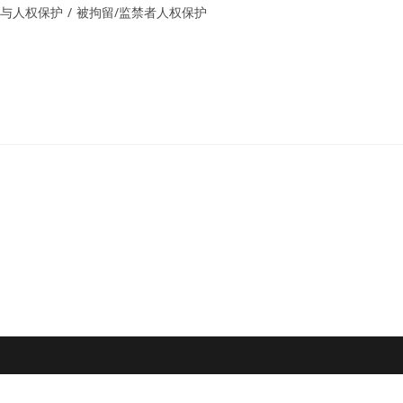
与人权保护
/
被拘留/监禁者人权保护