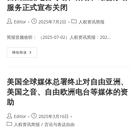
服务正式宣布关闭
Post
Post
Post
Editor
2025年7月2日
人权资讯简报
author:
published:
category:
简报音频收听： （2025-07-02）人权资讯简报：202…
自
继续阅读
由
亚
洲
电
台
粤
美国全球媒体总署终止对自由亚洲、
语、
藏
美国之音、自由欧洲电台等媒体的资
语、
维
助
吾
尔
语
服
Post
Post
Editor
2025年3月16日
务
正
author:
published:
Post
人权资讯简报
/
言论与表达自由
式
宣
category:
布