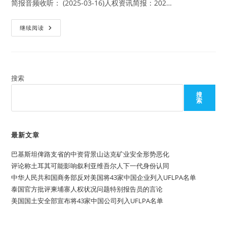
关
简报音频收听： (2025-03-16)人权资讯简报：202…
闭
美
继续阅读
国
全
球
媒
体
总
署
搜索
终
止
搜
对
索
自
由
亚
洲、
美
最新文章
国
之
巴基斯坦俾路支省的中资背景山达克矿业安全形势恶化
音、
自
评论称土耳其可能影响叙利亚维吾尔人下一代身份认同
由
欧
中华人民共和国商务部反对美国将43家中国企业列入UFLPA名单
洲
泰国官方批评柬埔寨人权状况问题特别报告员的言论
电
台
美国国土安全部宣布将43家中国公司列入UFLPA名单
等
媒
体
的