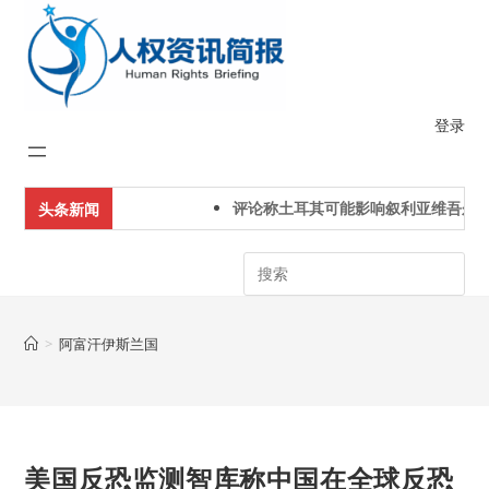
Skip
to
content
登录
评论称土耳其可能影响叙利亚维吾尔人
头条新闻
Search
>
阿富汗伊斯兰国
美国反恐监测智库称中国在全球反恐