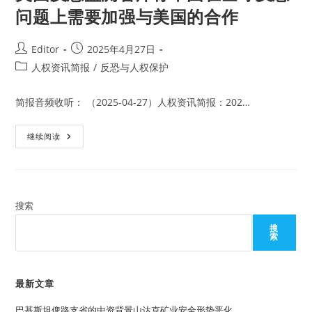
问题上需要加强与美国的合作
Post
Post
Editor
2025年4月27日
author:
published:
Post
人权资讯简报
/
反恐与人权保护
category:
简报音频收听： （2025-04-27）人权资讯简报：202…
美
继续阅读
国
反
恐
监
测
智
库
搜索
称
中
搜
国
索
在
全
球
反
恐
最新文章
问
题
巴基斯坦俾路支省的中资背景山达克矿业安全形势恶化
上