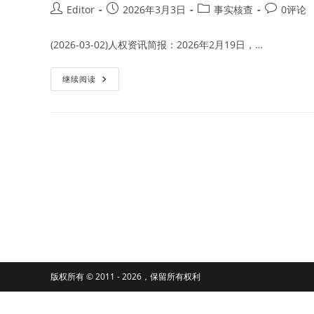
Post
Post
Post
Post
Editor
2026年3月3日
事实核查
0评论
author:
published:
category:
comments
(2026-03-02)人权资讯简报：2026年2月19日，…
阿
继续阅读
拉
伯
半
岛
基
地
组
织
再
次
发
出
对
中
国
政
府
的
威
胁
版权所有 © 2011 - 2026，保留所有权利
声
明