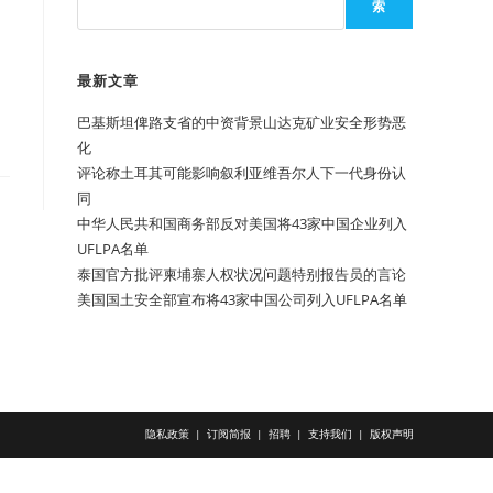
索
最新文章
巴基斯坦俾路支省的中资背景山达克矿业安全形势恶
化
评论称土耳其可能影响叙利亚维吾尔人下一代身份认
同
中华人民共和国商务部反对美国将43家中国企业列入
UFLPA名单
泰国官方批评柬埔寨人权状况问题特别报告员的言论
美国国土安全部宣布将43家中国公司列入UFLPA名单
隐私政策
订阅简报
招聘
支持我们
版权声明