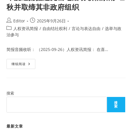
秋并取缔其非政府组织
Post
Post
Editor
2025年9月26日
author:
published:
Post
人权资讯简报
/
自由结社权利
/
言论与表达自由
/
选举与政
category:
治参与
简报音频收听： （2025-09-26）人权资讯简报： 在喜…
印
继续阅读
度
逮
捕
拉
达
克
当
搜索
地
活
搜
动
索
领
袖
索
南.
旺
最新文章
秋