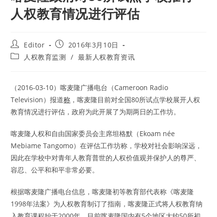
人权教育情况进行评估
Post
Post
Editor
2016年3月10日
author:
published:
Post
人权教育监测
/
最新人权教育资讯
category:
（2016-03-10）喀麦隆广播电台（Cameroon Radio
Television）报道
称
，喀麦隆目前对全国80所试点学校展开人权
教育情况进行评估，政府为此开展了为期两日的工作坊。
喀麦隆人权和自由国家委员会主席坦格默（Ekoam née
Mebiame Tangomo）在评估工作坊称，学校对社会影响深远，
因此在学校中对青年人教育普世的人权价值观并保护人的尊严、
容忍、公平和和平非常必要。
根据喀麦隆广播电台信息，喀麦隆初等教育部代表称《喀麦隆
1998年法案》为人权教育制订了指南，喀麦隆正式将人权教育纳
入教育课程始于2000年。目前喀麦隆国内有5个地区大约50所初