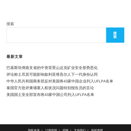
搜索
搜
索
最新文章
巴基斯坦俾路支省的中资背景山达克矿业安全形势恶化
评论称土耳其可能影响叙利亚维吾尔人下一代身份认同
中华人民共和国商务部反对美国将43家中国企业列入UFLPA名单
泰国官方批评柬埔寨人权状况问题特别报告员的言论
美国国土安全部宣布将43家中国公司列入UFLPA名单
隐私政策
订阅简报
招聘
支持我们
版权声明