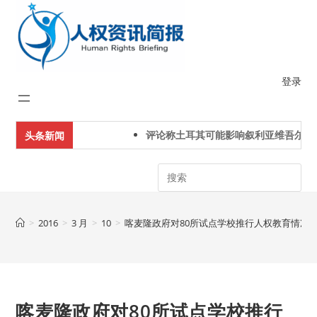
Skip
to
content
登录
评论称土耳其可能影响叙利亚维吾尔人
头条新闻
Search
>
2016
>
3 月
>
10
>
喀麦隆政府对80所试点学校推行人权教育情况
喀麦隆政府对80所试点学校推行