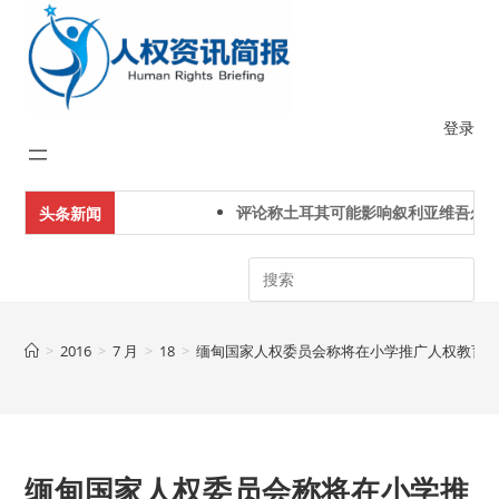
Skip
to
content
登录
评论称土耳其可能影响叙利亚维吾尔人
头条新闻
Search
>
2016
>
7 月
>
18
>
缅甸国家人权委员会称将在小学推广人权教育
缅甸国家人权委员会称将在小学推