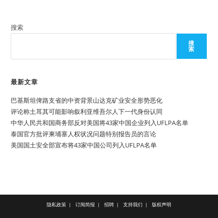
搜索
搜
索
最新文章
巴基斯坦俾路支省的中资背景山达克矿业安全形势恶化
评论称土耳其可能影响叙利亚维吾尔人下一代身份认同
中华人民共和国商务部反对美国将43家中国企业列入UFLPA名单
泰国官方批评柬埔寨人权状况问题特别报告员的言论
美国国土安全部宣布将43家中国公司列入UFLPA名单
隐私政策
订阅简报
招聘
支持我们
版权声明