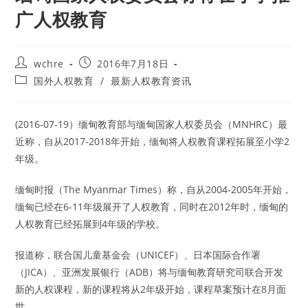
广人权教育
Post
Post
wchre
2016年7月18日
author:
published:
Post
国外人权教育
/
最新人权教育资讯
category:
(2016-07-19）缅甸教育部与缅甸国家人权委员会（MNHRC）最
近称，自从2017-2018年开始，缅甸将人权教育课程拓展至小学2
年级。
缅甸时报（The Myanmar Times）称，自从2004-2005年开始，
缅甸已经在6-11年级展开了人权教育，同时在2012年时，缅甸的
人权教育已经拓展到4年级的学校。
报道称，联合国儿童基金会（UNICEF）、日本国际合作署
（JICA）、亚洲发展银行（ADB）将与缅甸教育研究司联合开发
新的人权课程，新的课程将从2年级开始，课程草案预计在8月面
世。