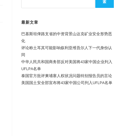
索
最新文章
巴基斯坦俾路支省的中资背景山达克矿业安全形势恶
化
评论称土耳其可能影响叙利亚维吾尔人下一代身份认
同
中华人民共和国商务部反对美国将43家中国企业列入
UFLPA名单
泰国官方批评柬埔寨人权状况问题特别报告员的言论
美国国土安全部宣布将43家中国公司列入UFLPA名单