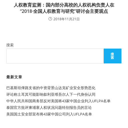
人权教育监测：国内部分高校的人权机构负责人在
“2018·全国人权教育与研究”研讨会主要观点
2018年11月21日
搜索
搜
索
最新文章
巴基斯坦俾路支省的中资背景山达克矿业安全形势恶化
评论称土耳其可能影响叙利亚维吾尔人下一代身份认同
中华人民共和国商务部反对美国将43家中国企业列入UFLPA名单
泰国官方批评柬埔寨人权状况问题特别报告员的言论
美国国土安全部宣布将43家中国公司列入UFLPA名单