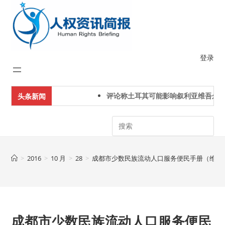
Skip
to
content
登录
评论称土耳其可能影响叙利亚维吾尔人
头条新闻
Search
>
2016
>
10 月
>
28
>
成都市少数民族流动人口服务便民手册（维吾尔版
成都市少数民族流动人口服务便民