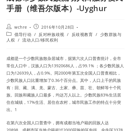
手册（维吾尔版本）-Uyghur
Post
Post
wchre
2016年10月28日
author:
published:
Post
倡导行动
/
反对种族歧视
/
反歧视教育
/
少数群族与
category:
人权
/
流动人口/移民权利
成都是一个少数民族散杂居城市，据第六次人口普查统计，全市
常住人口中，汉族人口为13920686人，占99.1% ；各少数民族人
口为126939人，占0.9%。同2000年第五次全国人口普查相比，
少数民族人口比重增加了0.36个百分点。其中，人口上千的民族
有：回、藏、满、羌、蒙古、土家、彝、苗、壮、朝鲜等十个民
族。回族和藏族人口最多，均达万人以上。少数民族83%生活居
住在城镇，17%生活、居住在农村，城市民族工作的特点十分突
出。1
在第六次全国人口普查中，拥有成都当地户籍的回族人达
20898，成都市区当地户籍超过2000回族的区包括，金牛区3378