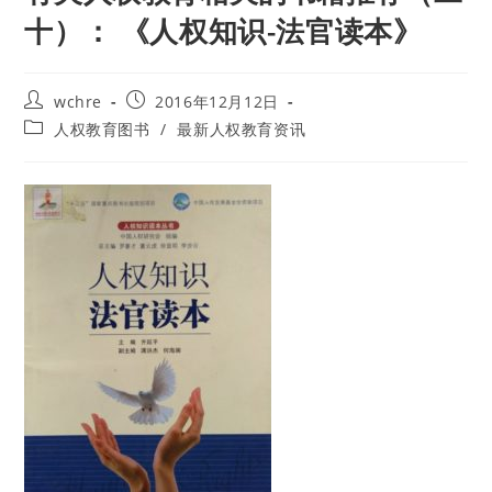
十）： 《人权知识-法官读本》
Post
Post
wchre
2016年12月12日
author:
published:
Post
人权教育图书
/
最新人权教育资讯
category: