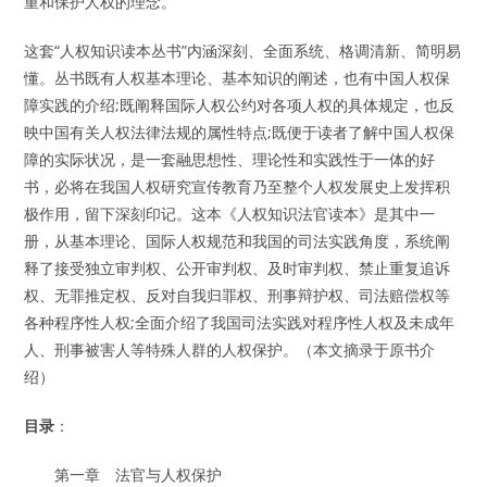
重和保护人权的理念。
这套“人权知识读本丛书”内涵深刻、全面系统、格调清新、简明易
懂。丛书既有人权基本理论、基本知识的阐述，也有中国人权保
障实践的介绍;既阐释国际人权公约对各项人权的具体规定，也反
映中国有关人权法律法规的属性特点;既便于读者了解中国人权保
障的实际状况，是一套融思想性、理论性和实践性于一体的好
书，必将在我国人权研究宣传教育乃至整个人权发展史上发挥积
极作用，留下深刻印记。这本《人权知识法官读本》是其中一
册，从基本理论、国际人权规范和我国的司法实践角度，系统阐
释了接受独立审判权、公开审判权、及时审判权、禁止重复追诉
权、无罪推定权、反对自我归罪权、刑事辩护权、司法赔偿权等
各种程序性人权;全面介绍了我国司法实践对程序性人权及未成年
人、刑事被害人等特殊人群的人权保护。（本文摘录于原书介
绍）
目录
：
第一章 法官与人权保护