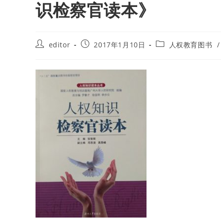
识检察官读本》
Post
Post
Post
editor
2017年1月10日
人权教育图书
/
author:
published:
category: