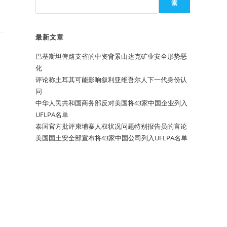
索
最新文章
巴基斯坦俾路支省的中资背景山达克矿业安全形势恶
化
评论称土耳其可能影响叙利亚维吾尔人下一代身份认
同
中华人民共和国商务部反对美国将43家中国企业列入
UFLPA名单
泰国官方批评柬埔寨人权状况问题特别报告员的言论
美国国土安全部宣布将43家中国公司列入UFLPA名单