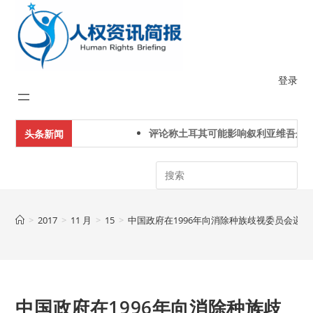
Skip
to
content
登录
评论称土耳其可能影响叙利亚维吾尔人
头条新闻
Search
>
2017
>
11 月
>
15
>
中国政府在1996年向消除种族歧视委员会递
中国政府在1996年向消除种族歧