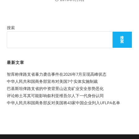
搜索
搜
索
最新文章
智库称俾路支省暴力袭击事件在2026年7月呈现高峰状态
中华人民共和国商务部宣布对美国7个实体实施制裁
巴基斯坦俾路支省的中资背景山达克矿业安全形势恶化
评论称土耳其可能影响叙利亚维吾尔人下一代身份认同
中华人民共和国商务部反对美国将43家中国企业列入UFLPA名单