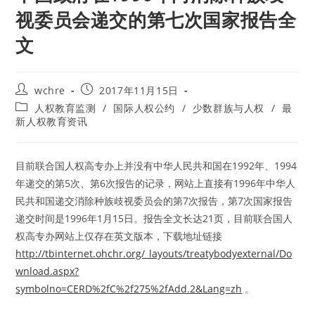
视委员会递交的第七次国家报告全
文
Post
Post
wchre
2017年11月15日
author:
published:
Post
人权教育监测
/
国际人权公约
/
少数群族与人权
/
最
category:
新人权教育资讯
目前联合国人权高专办上并没有中华人民共和国在1992年、1994
年递交的第5次、第6次报告的记录，网站上直接有1996年中华人
民共和国递交消除种族歧视委员会的第7次报告，第7次国家报告
递交时间是1996年1月15日。报告全文长达21页，目前联合国人
权高专办网站上仅存在英文版本，下载地址链接
http://tbinternet.ohchr.org/_layouts/treatybodyexternal/Do
wnload.aspx?
symbolno=CERD%2fC%2f275%2fAdd.2&Lang=zh
。