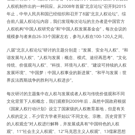
人权机制作出的一种回应。从2008年首届“北京论坛”召开到2015
年止，中华人民共和国已经组织和召开了8届“北京人权论坛”。综
合前八届人权论坛内容，我们发现每次论坛的主办者是中国官方
人权机构“中国人权研究会”和“中国人权发展基金会”，每次会议的
规模参与者来自26-33个国家左右，参与人权在100-120人之间。
八届“北京人权论坛”研讨的主题分别是：“发展、安全与人权”、“和
谐发展与人权”、“人权与发展：概念、模式、途径再思考”、“文化
传统、价值观与人权”、“科技、环境与人权”、“建设可持续的人权
发展环境”、“中国梦：中国人权事业的新进展”、“和平与发展：世
界反法西斯战争的胜利与人权进步”。
每次研讨的主题集中在人权与发展或者人权与传统价值观和不同
文化背景下人权概念，我们观察到2009年后，虽然中国政府根据
《国家人权行动计划》设立了国家级的人权教育基地，但是有关
人权的定义，不少官方学者开始以“不同文化、宗教、历史背景下
的人权观念”对人权进行解释，并发展成具有“中国特色的人权
观”、11“社会主义人权观”、12“马克思主义人权观”、13儒家思想