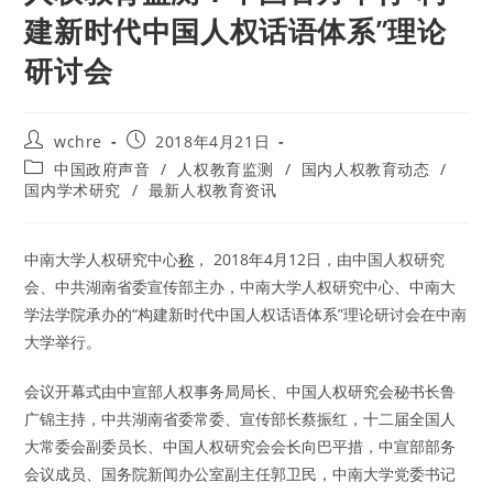
建新时代中国人权话语体系”理论
研讨会
Post
Post
wchre
2018年4月21日
author:
published:
Post
中国政府声音
/
人权教育监测
/
国内人权教育动态
/
category:
国内学术研究
/
最新人权教育资讯
中南大学人权研究中心
称
， 2018年4月12日，由中国人权研究
会、中共湖南省委宣传部主办，中南大学人权研究中心、中南大
学法学院承办的“构建新时代中国人权话语体系”理论研讨会在中南
大学举行。
会议开幕式由中宣部人权事务局局长、中国人权研究会秘书长鲁
广锦主持，中共湖南省委常委、宣传部长蔡振红，十二届全国人
大常委会副委员长、中国人权研究会会长向巴平措，中宣部部务
会议成员、国务院新闻办公室副主任郭卫民，中南大学党委书记