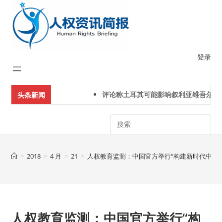
Skip
to
content
登录
评论称土耳其可能影响叙利亚维吾尔人
头条新闻
Search
>
2018
>
4 月
>
21
>
人权教育监测：中国官方举行“构建新时代中国
人权教育监测：中国官方举行“构