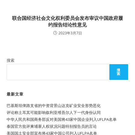
联合国经济社会文化权利委员会发布审议中国政府履
约报告结论性意见
2023年3月7日
搜索
搜
索
最新文章
巴基斯坦俾路支省的中资背景山达克矿业安全形势恶化
评论称土耳其可能影响叙利亚维吾尔人下一代身份认同
中华人民共和国商务部反对美国将43家中国企业列入UFLPA名单
泰国官方批评柬埔寨人权状况问题特别报告员的言论
美国国土安全部宣布将43家中国公司列入UFLPA名单