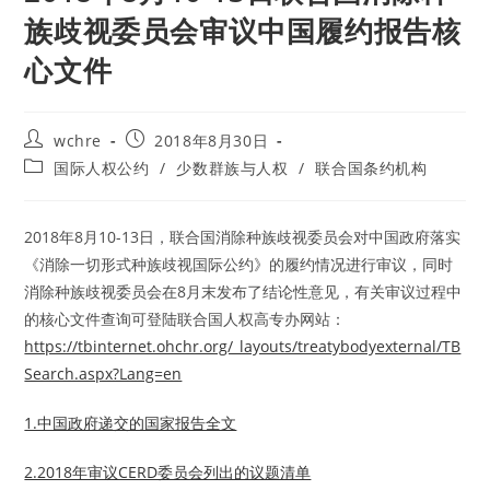
族歧视委员会审议中国履约报告核
心文件
Post
Post
wchre
2018年8月30日
author:
published:
Post
国际人权公约
/
少数群族与人权
/
联合国条约机构
category:
2018年8月10-13日，联合国消除种族歧视委员会对中国政府落实
《消除一切形式种族歧视国际公约》的履约情况进行审议，同时
消除种族歧视委员会在8月末发布了结论性意见，有关审议过程中
的核心文件查询可登陆联合国人权高专办网站：
https://tbinternet.ohchr.org/_layouts/treatybodyexternal/TB
Search.aspx?Lang=en
1.中国政府递交的国家报告全文
2.2018年审议CERD委员会列出的议题清单