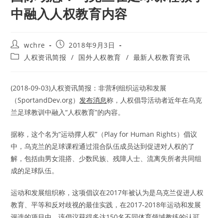
中融入人权教育内容
Post
Post
wchre
2018年9月3日
author:
published:
Post
人权资讯简报
/
国外人权教育
/
最新人权教育资讯
category:
(2018-09-03)人权资讯简报：非营利组织运动和发展
（SportandDev.org）
发布消息
称，人权倡导活动者近年在乌克
兰足球教训中融入“人权教育”的内容。
据称，这个名为“运动撑人权”（Play for Human Rights）倡议
中，乌克兰的足球课程通过混合队伍成员达到促进对人权的了
解，包括由男女混搭、少数民族、残障人士、流离失所者共同组
成的足球队伍。
运动和发展组织称，这项倡议在2017年被认为是乌克兰促进人权
教育、平等和反对歧视的最佳实践，在2017-2018年运动和发展
评选的项目中，该倡议获得多达150名不同体育领域教练的认可。