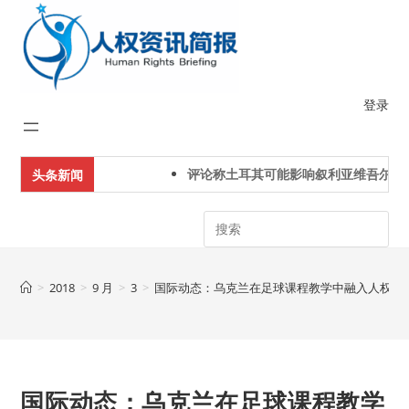
Skip
to
content
登录
评论称土耳其可能影响叙利亚维吾尔人
头条新闻
Search
>
2018
>
9 月
>
3
>
国际动态：乌克兰在足球课程教学中融入人权教
国际动态：乌克兰在足球课程教学