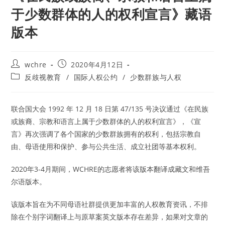
于少数群体的人的权利宣言》藏语
版本
Post
Post
wchre
2020年4月12日
author:
published:
Post
反歧视教育
/
国际人权公约
/
少数群族与人权
category:
联合国大会 1992 年 12 月 18 日第 47/135 号决议通过《在民族
或族裔、宗教和语言上属于少数群体的人的权利宣言》，《宣
言》再次强调了各个国家的少数群族拥有的权利，包括宗教自
由、母语使用和保护、参与公共生活、成立社团等基本权利。
2020年3-4月期间，WCHRE的志愿者将该版本翻译成藏文和维吾
尔语版本。
该版本旨在为不同母语社群提供更加丰富的人权教育资讯，不排
除在个别字词翻译上与原草案英文版本存在差异，如果对文章的