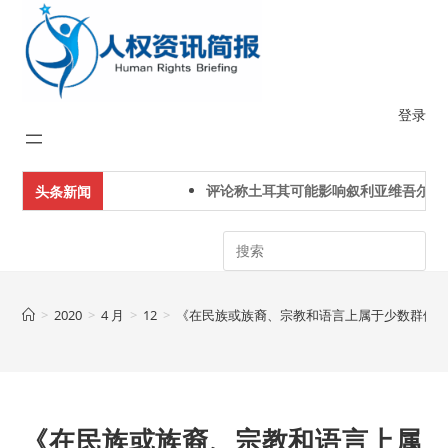
Skip
to
content
登录
评论称土耳其可能影响叙利亚维吾尔人
头条新闻
Search
>
2020
>
4 月
>
12
>
《在民族或族裔、宗教和语言上属于少数群体
《在民族或族裔、宗教和语言上属