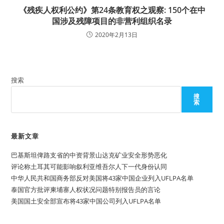
《残疾人权利公约》第24条教育权之观察: 150个在中
国涉及残障项目的非营利组织名录
2020年2月13日
搜索
搜
索
最新文章
巴基斯坦俾路支省的中资背景山达克矿业安全形势恶化
评论称土耳其可能影响叙利亚维吾尔人下一代身份认同
中华人民共和国商务部反对美国将43家中国企业列入UFLPA名单
泰国官方批评柬埔寨人权状况问题特别报告员的言论
美国国土安全部宣布将43家中国公司列入UFLPA名单